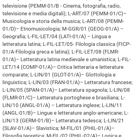
televisione (PEMM-01/B - Cinema, fotografia, radio,
televisione e media digitali); L-ART/07 (PEMM-01/C)–
Musicologia e storia della musica; L-ART/08 (PEMM-
01/D)– Etnomusicologia; M-GGR/01 (GEOG-01/A) –
Geografia; L-FIL-LET/04 (LATI-01/A) – Lingua e
letteratura latina; L-FIL-LET/05- Filologia classica (FICP-
01/A-Filologia greca e latina); L-FIL-LET/08 (FLMR-
01/A)– Letteratura latina medievale e umanistica; L-FIL-
LET/14 (COMP-01/A)– Critica letteraria e letterature
comparate; L-LIN/01 (GLOT-01/A)– Glottologia e
linguistica; L-LIN/03 (FRAN-01/A)– Letteratura francese;
L-LIN/05 (SPAN-01/A)– Letteratura spagnola; L-LIN/08
(FLMR-01/C)– Letteratura portoghese e brasiliana; L-
LIN/10 (ANGL-01/A) – Letteratura inglese; L-LIN/11
(ANGL-01/B)– Lingue e letterature anglo-americane; L-
LIN/13 (GERM-01/B)– Letteratura tedesca; L-LIN/21
(SLAV-01/A)– Slavistica; M-FIL/01 (PHIL-01/A)–
Filosofia teoretica; M-FIL/02 (PHIL-02/A)– Logica e