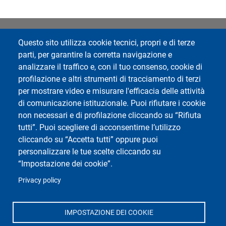
Questo sito utilizza cookie tecnici, propri e di terze
Footer 1
Footer 2
Rubrica
Avvisi
parti, per garantire la corretta navigazione e
analizzare il traffico e, con il tuo consenso, cookie di
Webmail
profilazione e altri strumenti di tracciamento di terzi
ESSE3 Studenti
per mostrare video e misurare l'efficacia delle attività
ESSE3 Docenti
di comunicazione istituzionale. Puoi rifiutare i cookie
Accessibilità
non necessari e di profilazione cliccando su “Rifiuta
Mappa del sito
tutti”. Puoi scegliere di acconsentirne l’utilizzo
Cookie settings
cliccando su “Accetta tutti” oppure puoi
personalizzare le tue scelte cliccando su
“Impostazione dei cookie”.
Privacy policy
Social di Ateneo
IMPOSTAZIONE DEI COOKIE