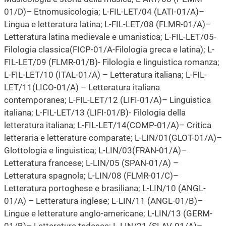
01/D)– Etnomusicologia; L-FIL-LET/04 (LATI-01/A)–
Lingua e letteratura latina; L-FIL-LET/08 (FLMR-01/A)–
Letteratura latina medievale e umanistica; L-FIL-LET/05-
Filologia classica(FICP-01/A-Filologia greca e latina); L-
FIL-LET/09 (FLMR-01/B)- Filologia e linguistica romanza;
L-FIL-LET/10 (ITAL-01/A) – Letteratura italiana; L-FIL-
LET/11(LICO-01/A) – Letteratura italiana
contemporanea; L-FIL-LET/12 (LIFI-01/A)– Linguistica
italiana; L-FIL-LET/13 (LIFI-01/B)- Filologia della
letteratura italiana; L-FIL-LET/14(COMP-01/A)– Critica
letteraria e letterature comparate; L-LIN/01(GLOT-01/A)–
Glottologia e linguistica; L-LIN/03(FRAN-01/A)–
Letteratura francese; L-LIN/05 (SPAN-01/A) –
Letteratura spagnola; L-LIN/08 (FLMR-01/C)–
Letteratura portoghese e brasiliana; L-LIN/10 (ANGL-
01/A) – Letteratura inglese; L-LIN/11 (ANGL-01/B)–
Lingue e letterature anglo-americane; L-LIN/13 (GERM-
01/B)– Letteratura tedesca; L-LIN/21 (SLAV-01/A)–